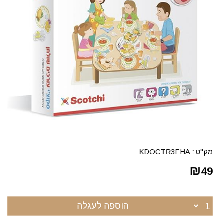
מק"ט :
KDOCTR3FHA
₪
49
הוספה לעגלה