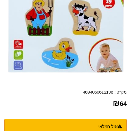
מק"ט :
4894060612138
₪
64
אזל המלאי