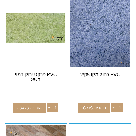
PVC כחול מקושקש
PVC פרקט ירוק דמוי
דשא
הוספה לעגלה
הוספה לעגלה