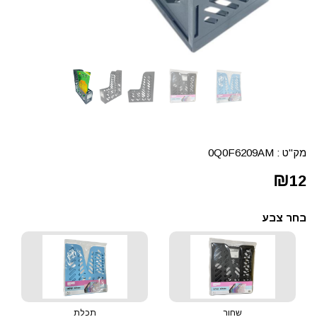
מק"ט :
0Q0F6209AM
₪
12
בחר צבע
שחור
תכלת