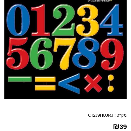
מק"ט :
OI2J9HUJRJ
₪
39