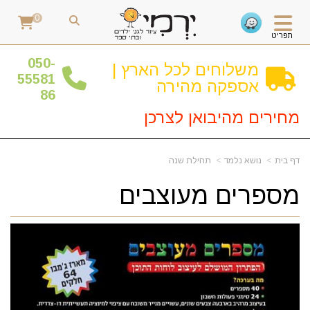
0
תפריט
0
50-
משלוחים לכל הארץ |
55581
אספקה מהירה
86
מחירים מהיבואן לצרכן
דף בית
נושא נלמד
תחילת שנה
מספרים מעוצבים