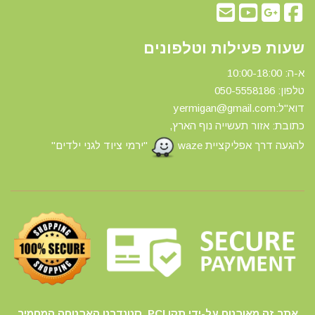
שעות פעילות וטלפונים
א-ה: 10:00-18:00
טלפון: 0
50-5558186
דוא"ל:yermigan@gmail.com
כתובת: אזור תעשייה נוף הארץ,
להגעה דרך אפליקציית waze
"ירמי ציוד לגני ילדים"
אתר זה מאובטח על-ידי תקן PCI, סטנדרט האבטחה המחמיר