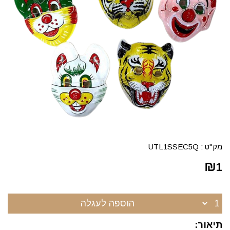
מק"ט :
UTL1SSEC5Q
₪
1
הוספה לעגלה
תיאור: