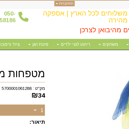
התחברות
משלוחים לכל הארץ | אספקה
0
50-
מהירה
58186
ם מהיבואן לצרכן
משחקים
ריהוט לגני ילדים
פינות הגן
ציוד ג'ימבור
מטפחות משי צבע
מק"ט :
5700001061288
₪
34
תיאור: