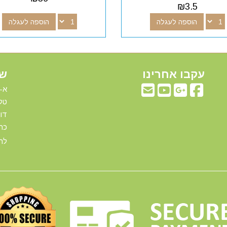
₪
3.5
הוספה לעגלה
הוספה לעגלה
עקבו אחרינו
שע
א-ה: 00
טלפ
דוא"ל:com
כתו
להג