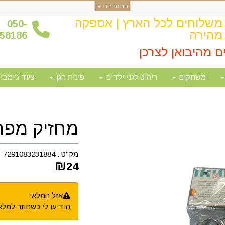
התחברות
משלוחים לכל הארץ | אספקה
0
50-
מהירה
58186
ם מהיבואן לצרכן
משחקים
ריהוט לגני ילדים
פינות הגן
ציוד ג'ימבור
מחזיק מפתח
מק"ט :
7291083231884
₪
24
אזל המלאי
הודיעו לי כשחוזר למלא