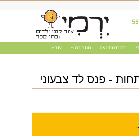
55
י
ספורט ותנועה
תחבורה
עוד
ות - פנס לד צבעוני
י