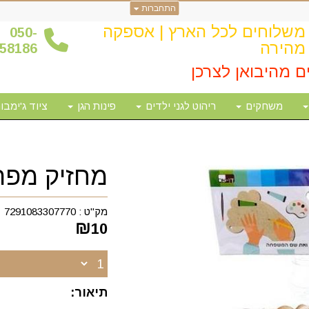
התחברות
משלוחים לכל הארץ | אספקה
0
50-
מהירה
58186
ם מהיבואן לצרכן
משחקים
ריהוט לגני ילדים
פינות הגן
ציוד ג'ימבור
מחזיק מפת
מק"ט :
7291083307770
₪
10
תיאור: