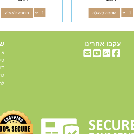
הוספה לעגלה
הוספה לעגלה
עקבו אחרינו
שע
א-ה: 00
טלפ
דוא"ל:com
כתו
להג