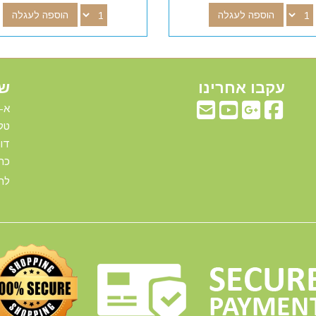
הוספה לעגלה
הוספה לעגלה
עקבו אחרינו
שע
א-ה: 00
טלפ
דוא"ל:com
כתו
להג