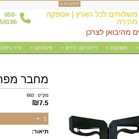
התחברות
משלוחים לכל הארץ | אספקה
0
50-
מהירה
58186
ם מהיבואן לצרכן
משחקים
ריהוט לגני ילדים
פינות הגן
ציוד ג'ימבור
מחבר מפרק
מק"ט :
663
₪
7.5
תיאור: