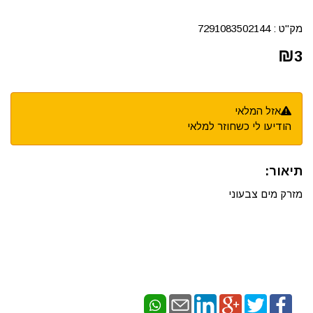
מק"ט :
7291083502144
₪
3
אזל המלאי
הודיעו לי כשחוזר למלאי
תיאור:
מזרק מים צבעוני