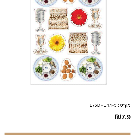
מק"ט :
L75DFE47F5
₪
7.9