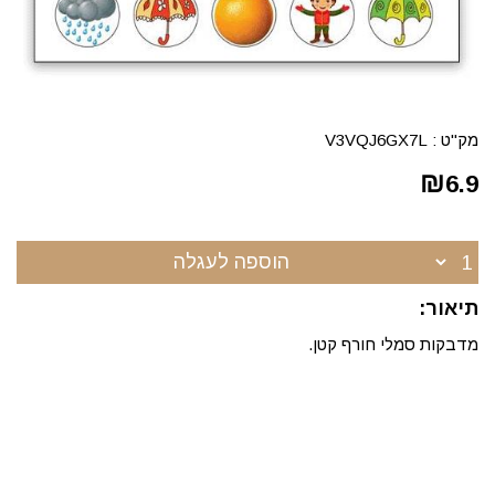
מק"ט :
V3VQJ6GX7L
₪
6.9
הוספה לעגלה
תיאור:
מדבקות סמלי חורף קטן.