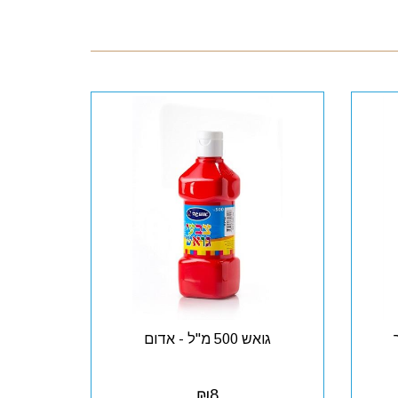
גואש 500 מ"ל - אדום
₪
8