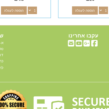
הוספה לעגלה
הוספה לעגלה
עקבו אחרינו
שע
א-ה: 00
טלפ
דוא"ל:com
כתו
להג