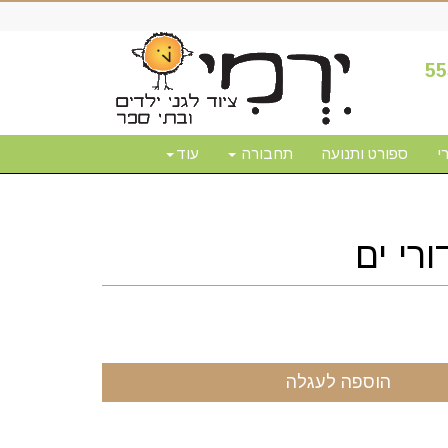
55
י
ספורט ותנועה
תחבורה
עוד
רי ים
הוספה לעגלה