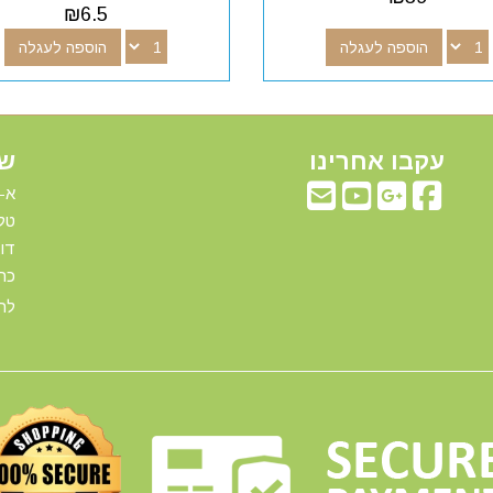
₪
6.5
הוספה לעגלה
הוספה לעגלה
עקבו אחרינו
שע
א-ה: 00
טלפ
דוא"ל:com
כתו
להג