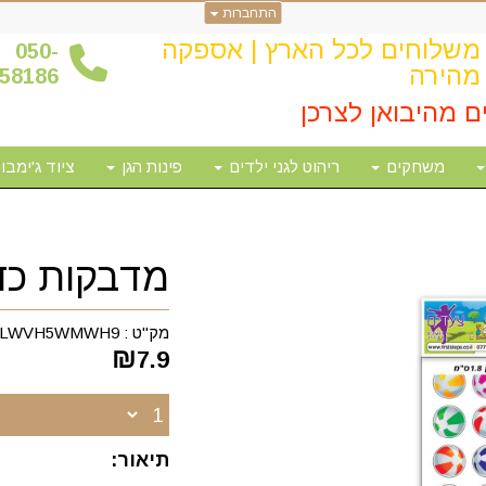
התחברות
משלוחים לכל הארץ | אספקה
0
50-
מהירה
58186
ם מהיבואן לצרכן
משחקים
ריהוט לגני ילדים
פינות הגן
ציוד ג'ימבור
מדבקות כדו
מק"ט :
LWVH5WMWH9
₪
7.9
תיאור: