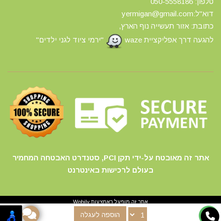
טלפון: 0
50-5558186
דוא"ל:yermigan@gmail.com
כתובת: אזור תעשייה נוף הארץ,
להגעה דרך אפליקציית waze
"ירמי ציוד לגני ילדים"
אתר זה מאובטח על-ידי תקן PCI, סטנדרט האבטחה המחמיר
בעולם לרכישות באינטרנט
אתר זה מופעל באמצעות
Wobily
הוספה לעגלה