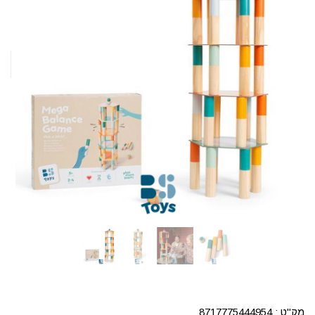
מק"ט :
8717775444954