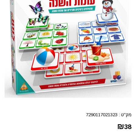
מק"ט :
7290117021323
₪
38