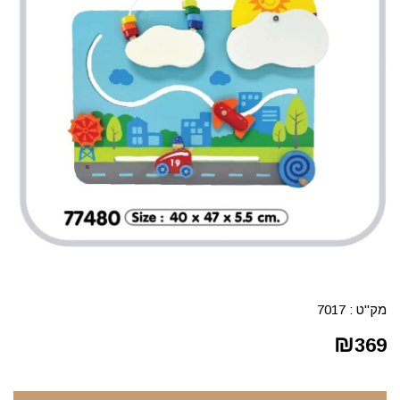
מק"ט :
7017
₪
369