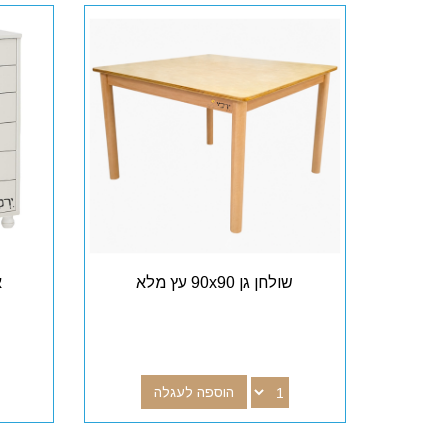
שולחן גן 90x90 עץ מלא
אר
הוספה לעגלה