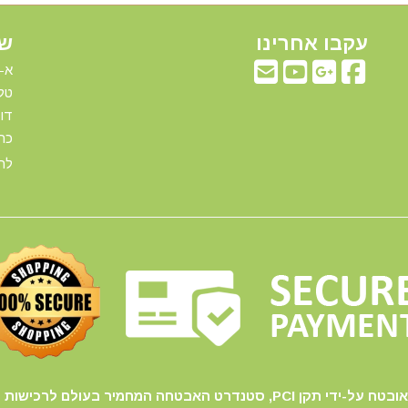
עקבו אחרינו
שע
א-ה: 00
טלפ
דוא"ל:com
כתו
להג
PCI, סטנדרט האבטחה המחמיר בעולם לרכישות באינטרנט