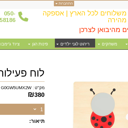
התחברות
משלוחים לכל הארץ | אספקה
0
50-
מהירה
58186
ם מהיבואן לצרכן
משחקים
ריהוט לגני ילדים
פינות הגן
ציוד ג'ימבור
לוח פעילו
מק"ט :
G0GW5UMX2W
₪
380
תיאור: