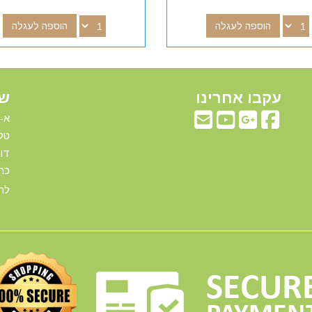
הוספה לעגלה
הוספה לעגלה
עקבו אחרינו
שע
א-ה: 00
טלפ
דוא"ל:com
כתו
להג