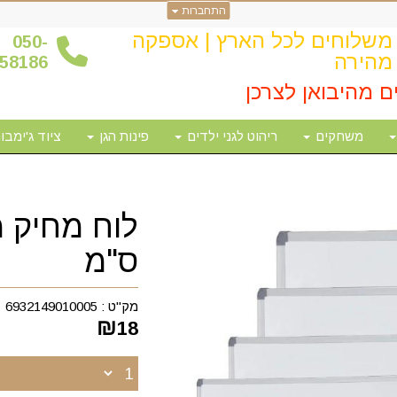
התחברות
משלוחים לכל הארץ | אספקה
0
50-
מהירה
58186
ם מהיבואן לצרכן
משחקים
ריהוט לגני ילדים
פינות הגן
ציוד ג'ימבור
ס"מ
מק"ט :
6932149010005
₪
18