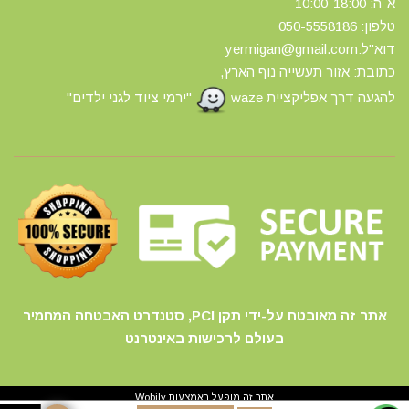
א-ה: 10:00-18:00
טלפון: 0
50-5558186
דוא"ל:yermigan@gmail.com
כתובת: אזור תעשייה נוף הארץ,
להגעה דרך אפליקציית waze
"ירמי ציוד לגני ילדים"
אתר זה מאובטח על-ידי תקן PCI, סטנדרט האבטחה המחמיר
בעולם לרכישות באינטרנט
אתר זה מופעל באמצעות
Wobily