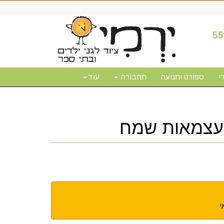
55
י
ספורט ותנועה
תחבורה
עוד
 עצמאות שמח
י