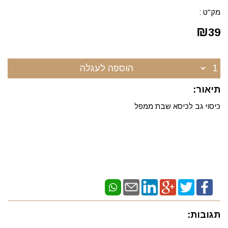
מק"ט :
₪
39
הוספה לעגלה
תיאור:
כיסוי גב לכיסא שבת ממפל
תגובות: