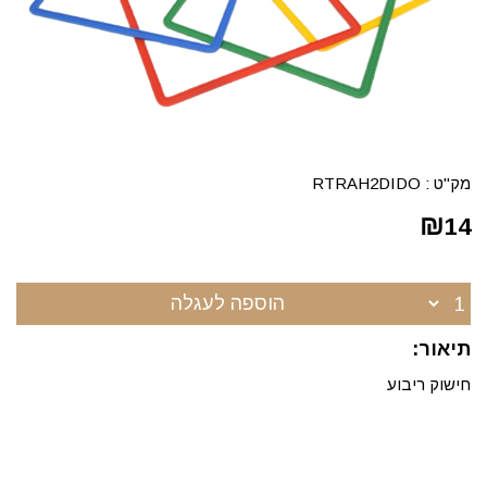
מק"ט :
RTRAH2DIDO
₪
14
הוספה לעגלה
תיאור:
חישוק ריבוע