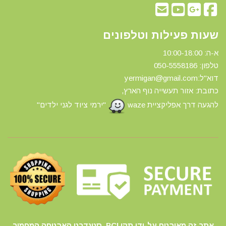
שעות פעילות וטלפונים
א-ה: 10:00-18:00
טלפון: 0
50-5558186
דוא"ל:yermigan@gmail.com
כתובת: אזור תעשייה נוף הארץ,
להגעה דרך אפליקציית waze
"ירמי ציוד לגני ילדים"
אתר זה מאובטח על-ידי תקן PCI, סטנדרט האבטחה המחמיר