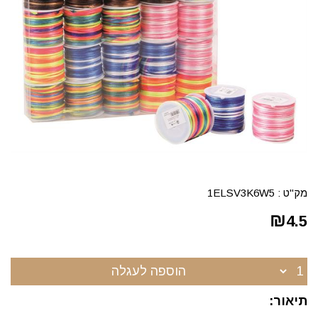
מק"ט :
1ELSV3K6W5
₪
4.5
הוספה לעגלה
תיאור: