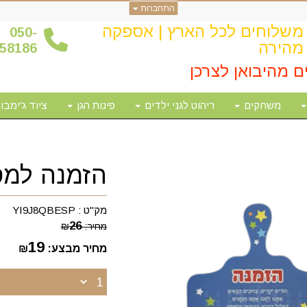
התחברות
משלוחים לכל הארץ | אספקה
0
50-
מהירה
58186
ם מהיבואן לצרכן
משחקים
ריהוט לגני ילדים
פינות הגן
ציוד ג'ימבור
הזמנה למס
מק"ט :
YI9J8QBESP
26
מחיר:
₪
19
מחיר מבצע:
₪