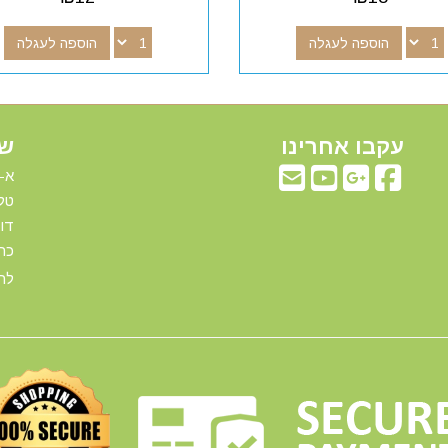
הוספה לעגלה
הוספה לעגלה
עקבו אחרינו
שע
א-ה: 00
טלפ
דוא"ל:com
כתו
להג