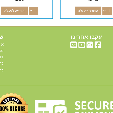
הוספה לעגלה
הוספה לעגלה
עקבו אחרינו
שע
א-ה: 00
טלפ
דוא"ל:com
כתו
להג