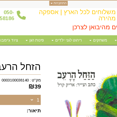
התחברות
משלוחים לכל הארץ | אספקה
0
50-
מהירה
58186
ם מהיבואן לצרכן
משחקים
ריהוט לגני ילדים
פינות הגן
ציוד ג'ימבור
הזחל הרעב
מק"ט :
0003100038140
₪
39
תיאור: