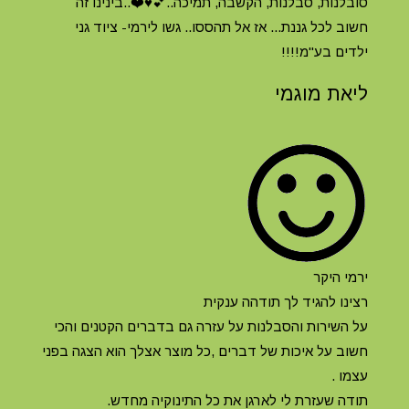
סובלנות, סבלנות, הקשבה, תמיכה..💕♥️❤️..בינינו זה
חשוב לכל גננת... אז אל תהססו.. גשו לירמי- ציוד גני
ילדים בע"מ!!!!
ליאת מוגמי
ירמי היקר
רצינו להגיד לך תודהה ענקית
על השירות והסבלנות על עזרה גם בדברים הקטנים והכי
חשוב על איכות של דברים ,כל מוצר אצלך הוא הצגה בפני
עצמו .
תודה שעזרת לי לארגן את כל התינוקיה מחדש.