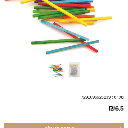
מק"ט :
7291096525239
₪
6.5