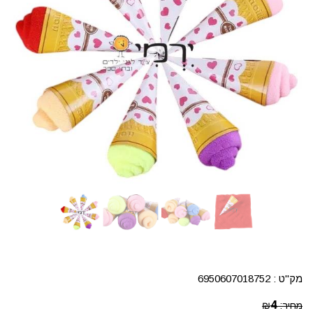
מק"ט :
6950607018752
4
מחיר:
₪