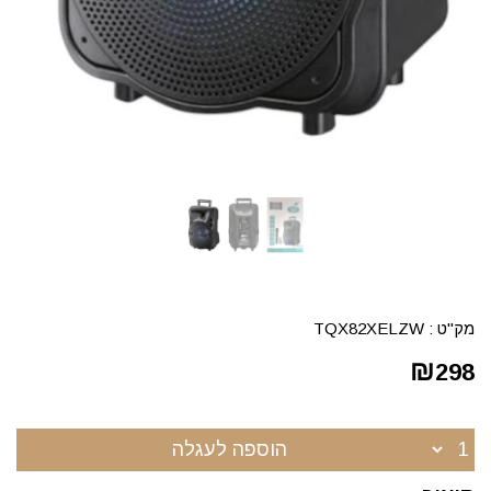
מק"ט :
TQX82XELZW
₪
298
הוספה לעגלה