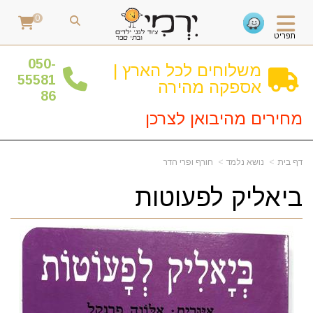
0
תפריט
0
50-
משלוחים לכל הארץ |
55581
אספקה מהירה
86
מחירים מהיבואן לצרכן
דף בית
נושא נלמד
חורף ופרי הדר
ביאליק לפעוטות