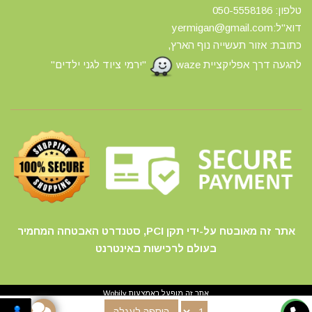
טלפון: 0
50-5558186
דוא"ל:yermigan@gmail.com
כתובת: אזור תעשייה נוף הארץ,
להגעה דרך אפליקציית waze
"ירמי ציוד לגני ילדים"
אתר זה מאובטח על-ידי תקן PCI, סטנדרט האבטחה המחמיר
בעולם לרכישות באינטרנט
אתר זה מופעל באמצעות
Wobily
הוספה לעגלה