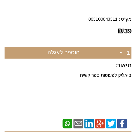
מק"ט :
003100043311
₪
39
הוספה לעגלה
תיאור:
ביאליק לפעוטות ספר קשיח