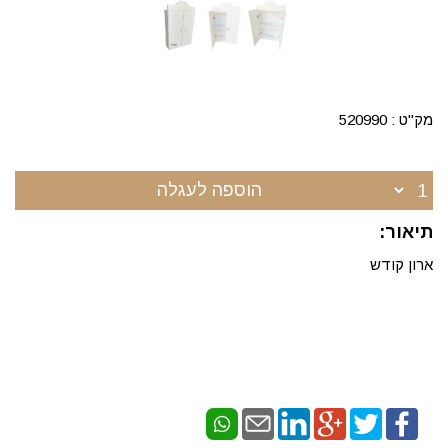
מק"ט :
520990
הוספה לעגלה
תיאור:
ארון קודש