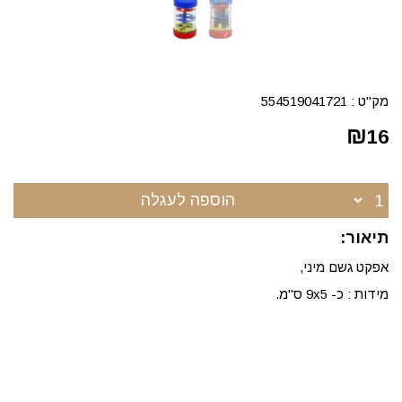
מק"ט :
554519041721
₪
16
הוספה לעגלה
תיאור:
אפקט גשם מיני,
מידות : כ- 9x5 ס"מ.