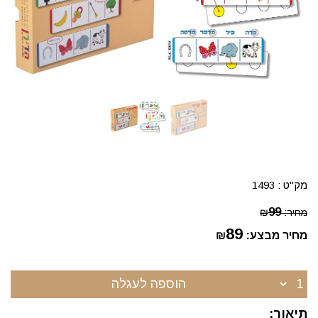
מק"ט :
1493
99
מחיר:
₪
89
מחיר מבצע:
₪
הוספה לעגלה
תיאור: